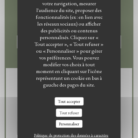
votre navigation, mesurer
Nous contacter
l'audience du site, proposer des
fonctionnalités (ex : en lien avec
les réseaux sociaux) ou afficher
des publicités ou contenus
personnalisés. Cliquez sur «
RÉSERVER
Tout accepter », « Tout refuser »
ou « Personnaliser » pour gérer
vos préférences. Vous pouvez
modifier vos choix à tout
moment en cliquant sur l'icône
représentant un cookie en bas à
Newsletter
*
gauche des pages du site.
Inscrivez-vous à notre lettre d'information pour recevoir des communications
personnalisées et des offres marketing par courriel.
Tout accepter
Tout refuser
Personnaliser
S'ABONNER
Politique de protection des données à caractère