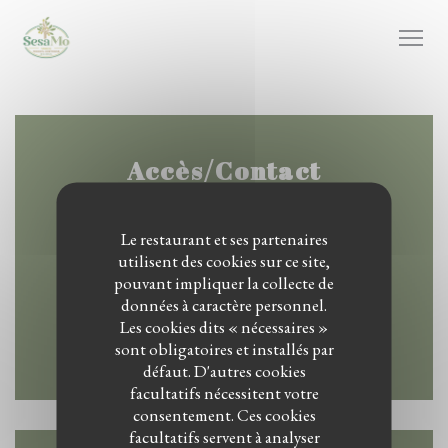
Personnalisation de vos choix en matière de cookies
Accès/Contact
Le restaurant et ses partenaires
utilisent des cookies sur ce site,
((ouvre une nouvelle
Ginnekenweg 16 4818 JE Breda
pouvant impliquer la collecte de
données à caractère personnel.
06 43712739
Les cookies dits « nécessaires »
sont obligatoires et installés par
Facebook ((ouvre une nouvelle fen
Instagram ((ouvre une nouv
défaut. D'autres cookies
facultatifs nécessitent votre
consentement. Ces cookies
facultatifs servent à analyser