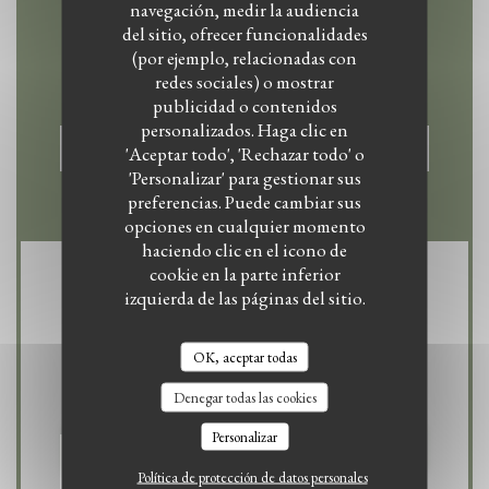
navegación, medir la audiencia
del sitio, ofrecer funcionalidades
Contacto
(por ejemplo, relacionadas con
redes sociales) o mostrar
publicidad o contenidos
personalizados. Haga clic en
RESERVAR UNA MESA
'Aceptar todo', 'Rechazar todo' o
'Personalizar' para gestionar sus
preferencias. Puede cambiar sus
opciones en cualquier momento
haciendo clic en el icono de
cookie en la parte inferior
Manténgase al día
*
izquierda de las páginas del sitio.
Suscríbase a nuestro boletín para recibir comunicaciones personalizadas y ofertas
de marketing por correo electrónico.
OK, aceptar todas
Denegar todas las cookies
Personalizar
SUSCRIBIRSE
Política de protección de datos personales