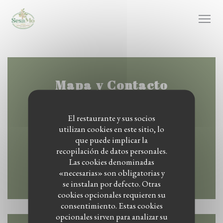
Personalización de sus opciones de cookies
Mapa y Contacto
El restaurante y sus socios
utilizan cookies en este sitio, lo
((abre en una nueva
Ginnekenweg 16 4818 JE Breda
que puede implicar la
recopilación de datos personales.
06 43712739
Las cookies denominadas
«necesarias» son obligatorias y
Facebook ((abre en una nueva ven
Instagram ((abre en una nu
se instalan por defecto. Otras
cookies opcionales requieren su
consentimiento. Estas cookies
opcionales sirven para analizar su