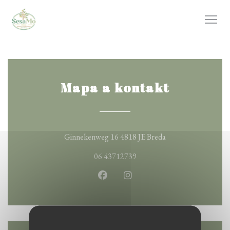
Panel pro správu cookies
Mapa a kontakt
((otevře se v novém
Ginnekenweg 16 4818 JE Breda
06 43712739
Facebook ((otevře se v novém okn
Instagram ((otevře se v no