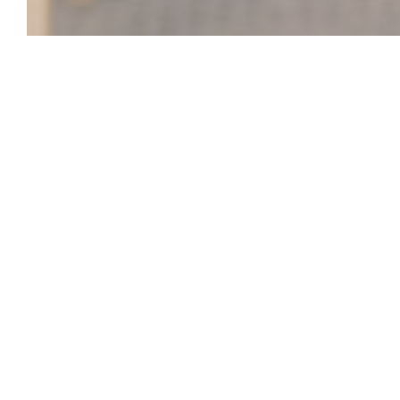
SesaMo
Vítejte v SesaMo, místě, kde chutě blízkovýchodní kuchyn
zdravém a přívětivém prostředí! Jde nám především o lah
veganská jídla plná chutí a čerstvých surovin. Nechte se
hummusem, křupavým falafelem a řadou originálních pokr
nenajdete. Díky rozsáhlému výběru osvěžujících nápojů a
SesaMo ideálním místem, kde si můžete vychutnat výživné
prostředí. Přijďte ochutnat kouzlo zdravého jídla!