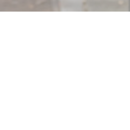
ě ožívají v útulném,
odná vegetariánská a
 hýčkat naším jemným
mů, které jinde jen tak
 jedinečnému konceptu je
 jídlo v atmosférickém