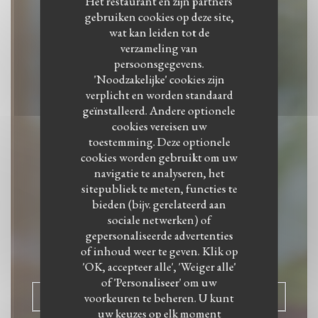
Het restaurant en zijn partners
gebruiken cookies op deze site,
wat kan leiden tot de
verzameling van
persoonsgegevens.
'Noodzakelijke' cookies zijn
verplicht en worden standaard
geïnstalleerd. Andere optionele
cookies vereisen uw
toestemming. Deze optionele
cookies worden gebruikt om uw
navigatie te analyseren, het
sitepubliek te meten, functies te
SesaMo
bieden (bijv. gerelateerd aan
sociale netwerken) of
gepersonaliseerde advertenties
MIDDEN-OOSTERS RESTAURANT
|
of inhoud weer te geven. Klik op
BREDA
'OK, accepteer alle', 'Weiger alle'
of 'Personaliseer' om uw
voorkeuren te beheren. U kunt
RESERVEER EEN TAFEL
uw keuzes op elk moment