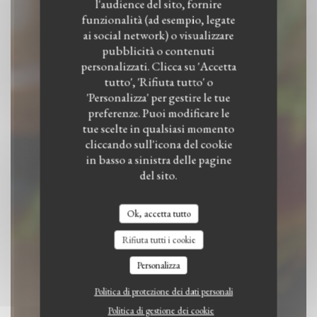
l'audience del sito, fornire
funzionalità (ad esempio, legate
SesaMo
ai social network) o visualizzare
pubblicità o contenuti
personalizzati. Clicca su 'Accetta
RISTORANTE VEGANO
|
BREDA
tutto', 'Rifiuta tutto' o
'Personalizza' per gestire le tue
PRENOTA
preferenze. Puoi modificare le
tue scelte in qualsiasi momento
cliccando sull'icona del cookie
in basso a sinistra delle pagine
del sito.
Ok, accetta tutto
Rifiuta tutti i cookie
Personalizza
Politica di protezione dei dati personali
Politica di gestione dei cookie