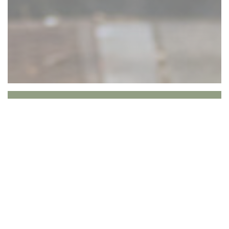
SesaMo
Benvenuti a SesaMo, il luogo dove i sapori della cucina
mediorientale prendono vita in un ambiente
accogliente, sano e confortevole! Ci occupiamo di
deliziosi piatti vegetariani e vegani, ricchi di sapore e
ingredienti freschi. Lasciatevi coccolare dal nostro