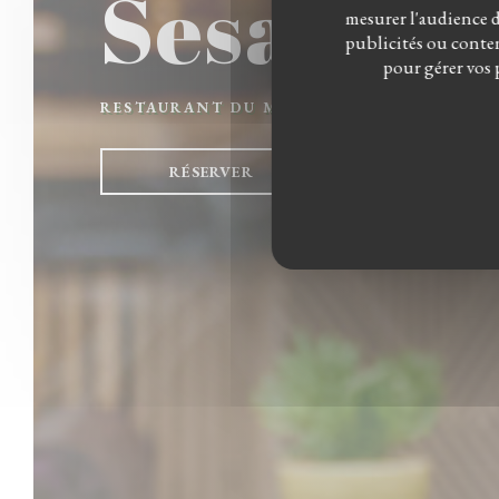
SesaMo
mesurer l'audience du
publicités ou conten
pour gérer vos 
RESTAURANT DU MOYEN-ORIENT
|
BREDA
RÉSERVER