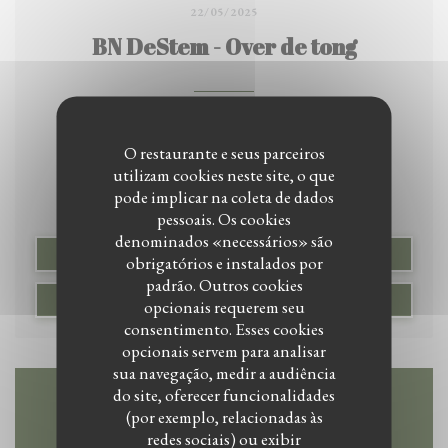
22/05/2025
BN DeStem - Over de tong
Ook niet-vegetariërs kunnen bij Sesamo een heerlijk
O restaurante e seus parceiros
avondje hebben: ‘Bij elke hap nieuwe smaken’
utilizam cookies neste site, o que
pode implicar na coleta de dados
pessoais. Os cookies
OVER DE TONG BREDA - Bij het nieuwe Bredase
denominados «necessários» são
restaurant Sesamo zijn alle gerechten vegan of vegetarisch.
((ABRE NUMA NOVA JANEL
LER O ARTIGO
obrigatórios e instalados por
Fijne en kruidige Midden-Oosterse smaken en ingrediënten
padrão. Outros cookies
((ABRE NUMA NOVA
VER O ARTIGO DA IMPRENSA
zorgen ervoor dat vlees of vis ook door de ‘alleseter’ geen
opcionais requerem seu
consentimento. Esses cookies
moment worden gemist.
opcionais servem para analisar
sua navegação, medir a audiência
Paul Verlinden 22-05-25, 19:00 Laatste update: 22-05-25,
do site, oferecer funcionalidades
19:28 Bron: BN DeStem
(por exemplo, relacionadas às
Mapa e Contacto
redes sociais) ou exibir