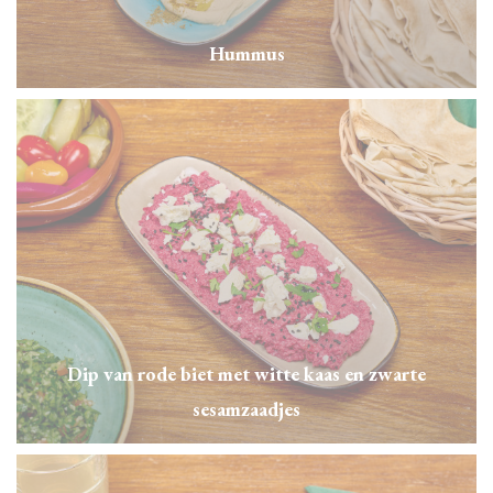
Hummus
Dip van rode biet met witte kaas en zwarte
sesamzaadjes