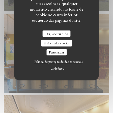
Ginnekenweg 16, Breda
suas escolhas a qualquer
momento clicando no ícone de
cookie no canto inferior
esquerdo das páginas do site.
OK, aceitar tudo
Proíbe todos cookies
Personalizar
Política de proteção de dados pessoais
undefined