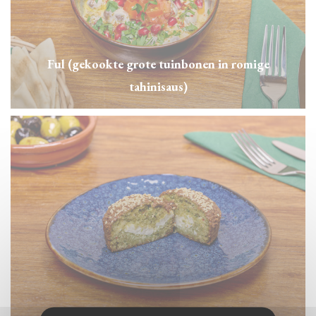
Ful (gekookte grote tuinbonen in romige
tahinisaus)
Onze XL falafel gevuld met witte kaas