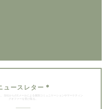
ウで開きます))
で開きます))
ィンドウで開きます))
ニュースレター
*
し、当社からのEメールによる個別コミュニケーションやマーケティン
グオファーを受け取る。