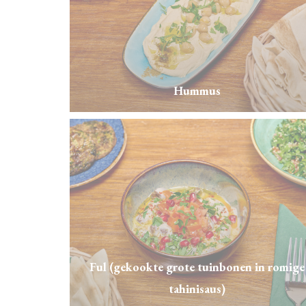
Hummus
Ful (gekookte grote tuinbonen in romige
tahinisaus)