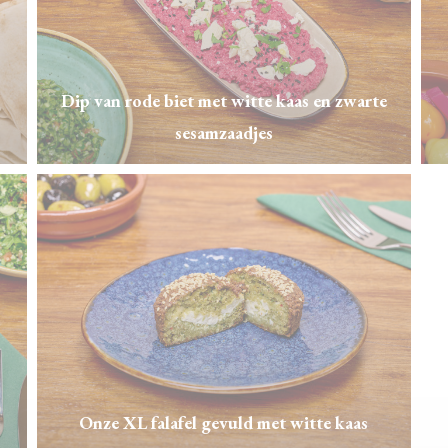
Dip van rode biet met witte kaas en zwarte
sesamzaadjes
Onze XL falafel gevuld met witte kaas