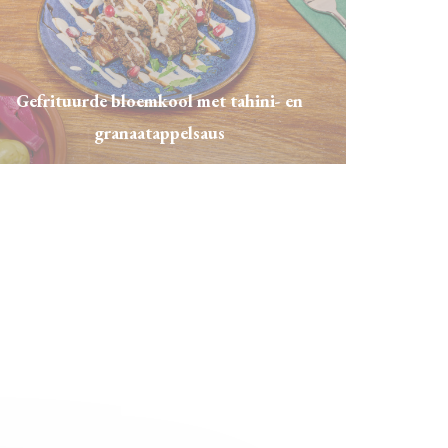
Gefrituurde bloemkool met tahini- en
granaatappelsaus