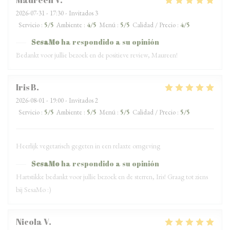
Maureen
V
2026-07-31
- 17:30 - Invitados 3
Servicio
:
5
/5
Ambiente
:
4
/5
Menú
:
5
/5
Calidad / Precio
:
4
/5
SesaMo
ha respondido a su opinión
Bedankt voor jullie bezoek en de positieve review, Maureen!
Iris
B
2026-08-01
- 19:00 - Invitados 2
Servicio
:
5
/5
Ambiente
:
5
/5
Menú
:
5
/5
Calidad / Precio
:
5
/5
Heerlijk vegetarisch gegeten in een relaxte omgeving
SesaMo
ha respondido a su opinión
Hartstikke bedankt voor jullie bezoek en de sterren, Iris! Graag tot ziens
bij SesaMo :)
Nicola
V