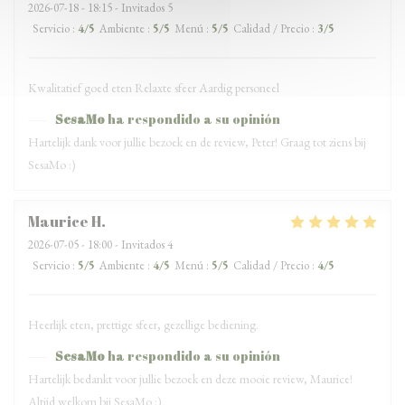
2026-07-18
- 18:15 - Invitados 5
Servicio
:
4
/5
Ambiente
:
5
/5
Menú
:
5
/5
Calidad / Precio
:
3
/5
Kwalitatief goed eten Relaxte sfeer Aardig personeel
SesaMo
ha respondido a su opinión
Hartelijk dank voor jullie bezoek en de review, Peter! Graag tot ziens bij
SesaMo :)
Maurice
H
2026-07-05
- 18:00 - Invitados 4
Servicio
:
5
/5
Ambiente
:
4
/5
Menú
:
5
/5
Calidad / Precio
:
4
/5
Heerlijk eten, prettige sfeer, gezellige bediening.
SesaMo
ha respondido a su opinión
Hartelijk bedankt voor jullie bezoek en deze mooie review, Maurice!
Altijd welkom bij SesaMo :)