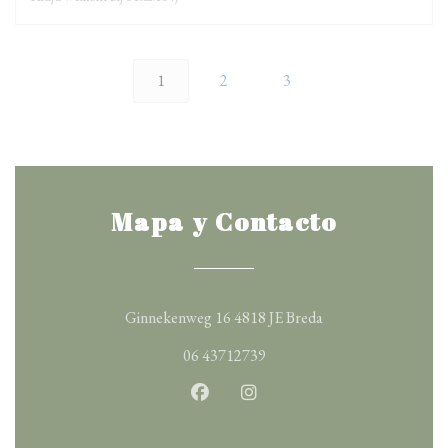
1
2
3
Mapa y Contacto
((abre en una nueva
Ginnekenweg 16 4818 JE Breda
06 43712739
Facebook ((abre en una nueva ven
Instagram ((abre en una nu