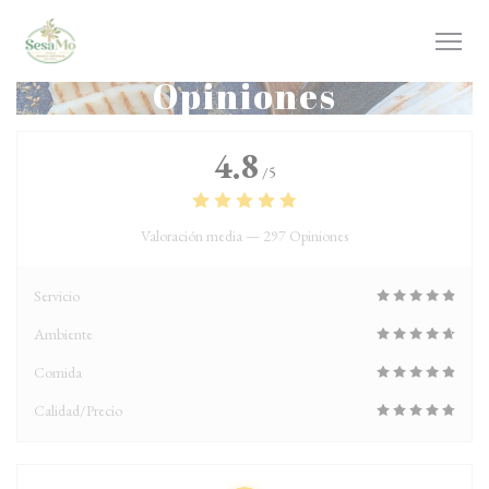
Personalización de sus opciones de cookies
Opiniones
4.8
/5
Valoración media —
297 Opiniones
Servicio
Ambiente
Comida
Calidad/Precio