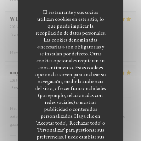
El restaurante y sus socios
utilizan cookies en este sitio, lo
W
L
que puede implicar la
2026-07-24
- 18:30 - Invitados 2
recopilación de datos personales.
Servicio
:
5
/5
Ambiente
:
5
/5
Menú
:
5
/5
Calidad / Precio
:
5
/5
Las cookies denominadas
SesaMo
ha respondido a su opinión
«necesarias» son obligatorias y
Hartelijk dank voor jullie bezoek en de sterren!
se instalan por defecto. Otras
cookies opcionales requieren su
consentimiento. Estas cookies
anya-catharina
V
opcionales sirven para analizar su
navegación, medir la audiencia
2026-07-19
- 16:30 - Invitados 2
del sitio, ofrecer funcionalidades
Servicio
:
5
/5
Ambiente
:
5
/5
Menú
:
5
/5
Calidad / Precio
:
5
/5
(por ejemplo, relacionadas con
redes sociales) o mostrar
publicidad o contenidos
Het eten is heerlijk, vers en met liefde bereid. Heel leuk gezellig
personalizados. Haga clic en
restaurabt. Vriendelijke eigenaars. Echt een aanrader om bij sesaMo te
'Aceptar todo', 'Rechazar todo' o
gaan eten.
'Personalizar' para gestionar sus
SesaMo
ha respondido a su opinión
preferencias. Puede cambiar sus