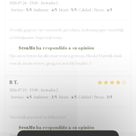
2026-07-26
- 13:00 - Invitados 2
Servicio
:
5
/5
Ambiente
:
4
/5
Menú
:
5
/5
Calidad / Precio
:
4
/5
Heerlijk gegeten van verrassende gerechtjes, bediening super vriendelijk
en behulpzaam. Super leuk tentje.
SesaMo
ha respondido a su opinión
Fijn om te horen dat alles naar wens is geweest, Nicola! Hartelijk dank
voor de mooie review, graag tot ziens bij SesaMo :)
B
T
2026-07-25
- 19:00 - Invitados 2
Servicio
:
4
/5
Ambiente
:
3
/5
Menú
:
4
/5
Calidad / Precio
:
3
/5
Vriendelijk personeel en lekker eten!
SesaMo
ha respondido a su opinión
Hartelijk dank voor jullie bezoek en de review!