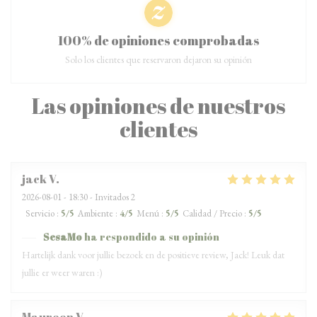
100% de opiniones comprobadas
Solo los clientes que reservaron dejaron su opinión
Las opiniones de nuestros
clientes
jack
V
2026-08-01
- 18:30 - Invitados 2
Servicio
:
5
/5
Ambiente
:
4
/5
Menú
:
5
/5
Calidad / Precio
:
5
/5
SesaMo
ha respondido a su opinión
Hartelijk dank voor jullie bezoek en de positieve review, Jack! Leuk dat
jullie er weer waren :)