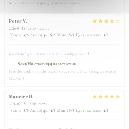
het vooral verder en graag tot ziens bij SesaMo!
Peter
V
2026-07-18
- 18:15 - гости 5
Услуги
:
4
/5
Атмосфера
:
5
/5
Меню
:
5
/5
Цена / качество
:
3
/5
Kwalitatief goed eten Relaxte sfeer Aardig personeel
SesaMo
ответил(а) на этот отзыв
Hartelijk dank voor jullie bezoek en de review, Peter! Graag tot ziens bij
SesaMo :)
Maurice
H
2026-07-05
- 18:00 - гости 4
Услуги
:
5
/5
Атмосфера
:
4
/5
Меню
:
5
/5
Цена / качество
:
4
/5