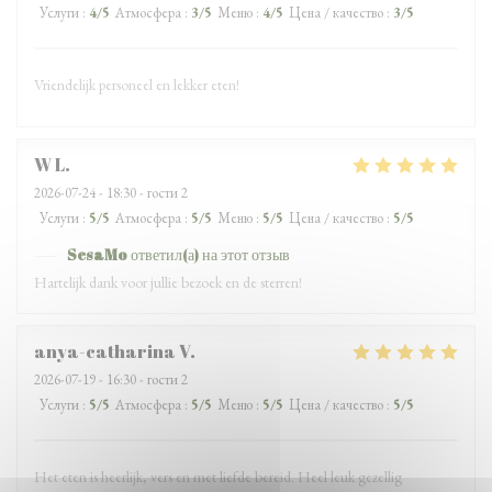
Услуги
:
4
/5
Атмосфера
:
3
/5
Меню
:
4
/5
Цена / качество
:
3
/5
Vriendelijk personeel en lekker eten!
W
L
2026-07-24
- 18:30 - гости 2
Услуги
:
5
/5
Атмосфера
:
5
/5
Меню
:
5
/5
Цена / качество
:
5
/5
SesaMo
ответил(а) на этот отзыв
Hartelijk dank voor jullie bezoek en de sterren!
anya-catharina
V
2026-07-19
- 16:30 - гости 2
Услуги
:
5
/5
Атмосфера
:
5
/5
Меню
:
5
/5
Цена / качество
:
5
/5
Het eten is heerlijk, vers en met liefde bereid. Heel leuk gezellig