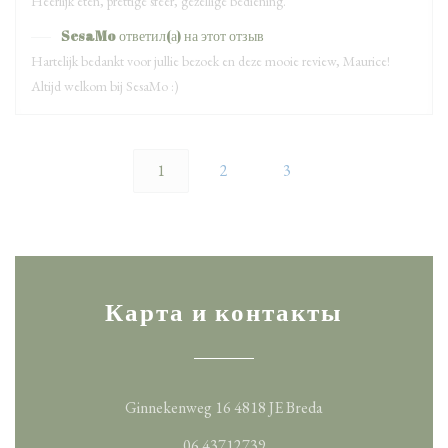
Heerlijk eten, prettige sfeer, gezellige bediening.
SesaMo
ответил(а) на этот отзыв
Hartelijk bedankt voor jullie bezoek en deze mooie review, Maurice!
Altijd welkom bij SesaMo :)
1
2
3
Карта и контакты
((открывается в но
Ginnekenweg 16 4818 JE Breda
06 43712739