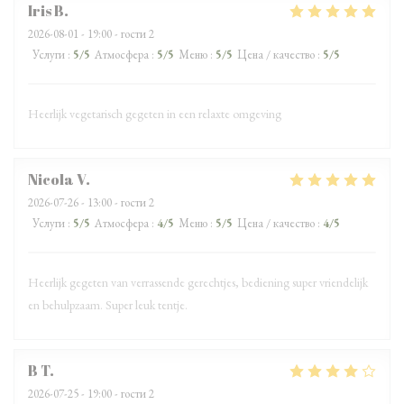
Iris
B
2026-08-01
- 19:00 - гости 2
Услуги
:
5
/5
Атмосфера
:
5
/5
Меню
:
5
/5
Цена / качество
:
5
/5
Heerlijk vegetarisch gegeten in een relaxte omgeving
Nicola
V
2026-07-26
- 13:00 - гости 2
Услуги
:
5
/5
Атмосфера
:
4
/5
Меню
:
5
/5
Цена / качество
:
4
/5
Heerlijk gegeten van verrassende gerechtjes, bediening super vriendelijk
en behulpzaam. Super leuk tentje.
B
T
2026-07-25
- 19:00 - гости 2