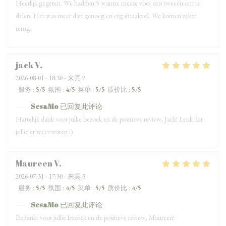
Heerlijk gegeten. We hadden 5 warme mezze voor ons tweeën om te
delen. Het was meer dan genoeg en erg smaakvol. We komen zeker
terug.
jack
V
2026-08-01
- 18:30 - 来宾 2
服务
:
5
/5
氛围
:
4
/5
菜单
:
5
/5
质价比
:
5
/5
SesaMo
已回复此评论
Hartelijk dank voor jullie bezoek en de positieve review, Jack! Leuk dat
jullie er weer waren :)
Maureen
V
2026-07-31
- 17:30 - 来宾 3
服务
:
5
/5
氛围
:
4
/5
菜单
:
5
/5
质价比
:
4
/5
SesaMo
已回复此评论
Bedankt voor jullie bezoek en de positieve review, Maureen!