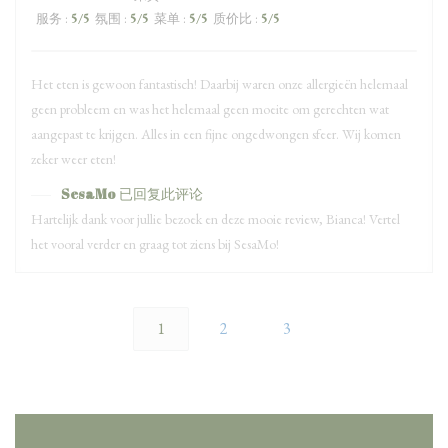
服务
:
5
/5
氛围
:
5
/5
菜单
:
5
/5
质价比
:
5
/5
Het eten is gewoon fantastisch! Daarbij waren onze allergieën helemaal
geen probleem en was het helemaal geen moeite om gerechten wat
aangepast te krijgen. Alles in een fijne ongedwongen sfeer. Wij komen
zeker weer eten!
SesaMo
已回复此评论
Hartelijk dank voor jullie bezoek en deze mooie review, Bianca! Vertel
het vooral verder en graag tot ziens bij SesaMo!
1
2
3