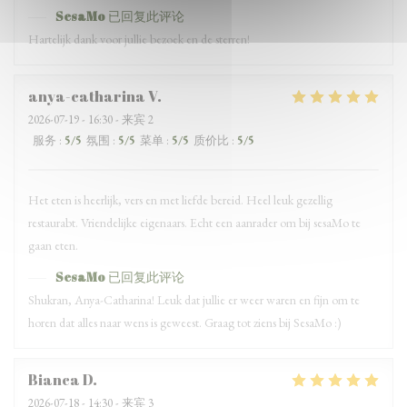
SesaMo
已回复此评论
Hartelijk dank voor jullie bezoek en de sterren!
anya-catharina
V
2026-07-19
- 16:30 - 来宾 2
服务
:
5
/5
氛围
:
5
/5
菜单
:
5
/5
质价比
:
5
/5
Het eten is heerlijk, vers en met liefde bereid. Heel leuk gezellig
restaurabt. Vriendelijke eigenaars. Echt een aanrader om bij sesaMo te
gaan eten.
SesaMo
已回复此评论
Shukran, Anya-Catharina! Leuk dat jullie er weer waren en fijn om te
horen dat alles naar wens is geweest. Graag tot ziens bij SesaMo :)
Bianca
D
2026-07-18
- 14:30 - 来宾 3