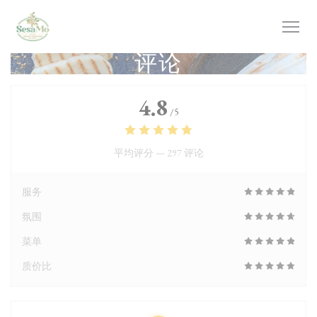
Cookie管理面板
评论
4.8
/5
平均评分 —
297 评论
服务
氛围
菜单
质价比