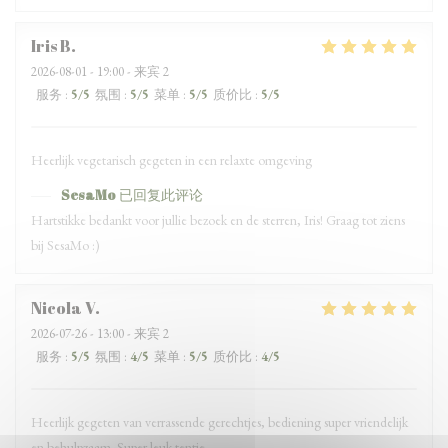
Iris
B
2026-08-01
- 19:00 - 来宾 2
服务
:
5
/5
氛围
:
5
/5
菜单
:
5
/5
质价比
:
5
/5
Heerlijk vegetarisch gegeten in een relaxte omgeving
SesaMo
已回复此评论
Hartstikke bedankt voor jullie bezoek en de sterren, Iris! Graag tot ziens
bij SesaMo :)
Nicola
V
2026-07-26
- 13:00 - 来宾 2
服务
:
5
/5
氛围
:
4
/5
菜单
:
5
/5
质价比
:
4
/5
Heerlijk gegeten van verrassende gerechtjes, bediening super vriendelijk
en behulpzaam. Super leuk tentje.