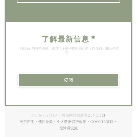
了解最新信息
*
订阅我们的时事通讯，通过电子邮件接收我们的个性化通讯和营销优
惠。
订阅
((在新窗口中打开))
© 2026 SESAMO — 餐馆网站创建者
ZENCHEF
免责声明
使用条款
个人数据保护政策
COOKIE 策略
((在新窗口中打开))
((在新窗口中打开))
((在新窗口中打开))
((在新窗口中打开))
无障碍设施
((在新窗口中打开))