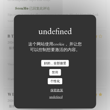
SesaMo
已回复此评论
Fijn om te horen dat alles naar wens is geweest, Nicola! Hartelijk dank
voor de mooie review, graag tot ziens bij SesaMo :)
B
T
2026-07-25
- 19:00 - 来宾 2
这个网站使用cookie， 并让您
服务
:
4
/5
氛围
:
3
/5
菜单
:
4
/5
质价比
:
3
/5
可以控制想要激活的内容。
好的，全部接受
Vriendelijk personeel en lekker eten!
SesaMo
已回复此评论
禁用
Hartelijk dank voor jullie bezoek en de review!
个性化
保密政策
W
L
undefined
2026-07-24
- 18:30 - 来宾 2
服务
:
5
/5
氛围
:
5
/5
菜单
:
5
/5
质价比
:
5
/5