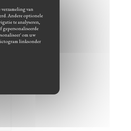
de verzameling van
eerd. Andere optionele
:
5
/5
gatie te analyseren,
of gepersonaliseerde
ersonaliseer' om uw
ast
pictogram linksonder
:
3
/5