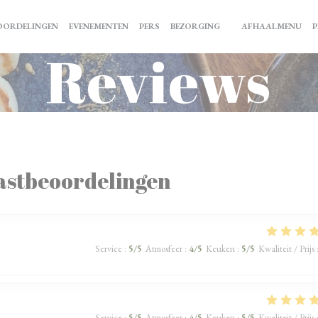
((O
OORDELINGEN
EVENEMENTEN
PERS
BEZORGING
AFHAALMENU
P
((OPENT IN EEN NIEU
Reviews
astbeoordelingen
Service
:
5
/5
Atmosfeer
:
4
/5
Keuken
:
5
/5
Kwaliteit / Prijs
Service
:
5
/5
Atmosfeer
:
4
/5
Keuken
:
5
/5
Kwaliteit / Prijs