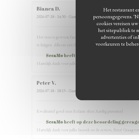
Bianca
D
Het restaurant en
persoonsgegevens. 'No
2026-07-18
- 14:30 - Gasten 3
cookies vereisen uw
het sitepubliek te 
advertenties of in
Het eten is gewoon fantastisch! Daarbij waren onze allergie
voorkeuren te beher
te krijgen. Alles in een fijne ongedwongen sfeer. Wij komen ze
SesaMo
heeft op deze beoordeling gereag
Hartelijk dank voor jullie bezoek en deze mooie review, Bianca!
Peter
V
2026-07-18
- 18:15 - Gasten 5
Kwalitatief goed eten Relaxte sfeer Aardig personeel
SesaMo
heeft op deze beoordeling gereag
Hartelijk dank voor jullie bezoek en de review, Peter! Graag tot