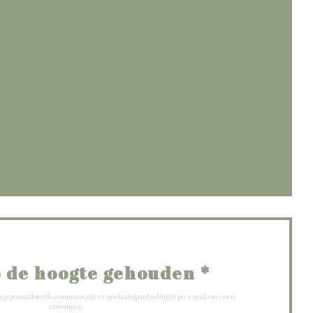
 venster))
ster))
ieuw venster))
 de hoogte gehouden
*
om gepersonaliseerde communicatie en marketingaanbiedingen per e-mail van ons te
ontvangen.