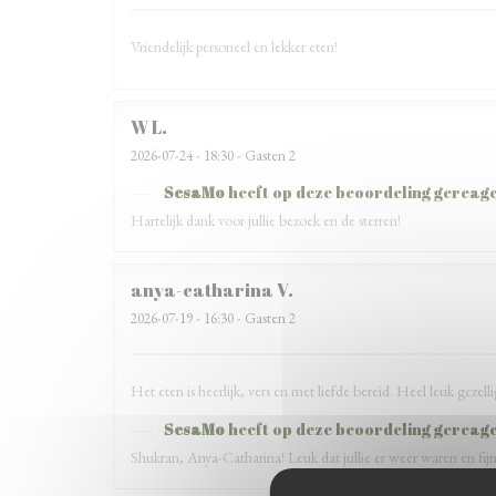
Vriendelijk personeel en lekker eten!
W
L
2026-07-24
- 18:30 - Gasten 2
SesaMo
heeft op deze beoordeling gereag
Hartelijk dank voor jullie bezoek en de sterren!
anya-catharina
V
2026-07-19
- 16:30 - Gasten 2
Het eten is heerlijk, vers en met liefde bereid. Heel leuk gezel
SesaMo
heeft op deze beoordeling gereag
Shukran, Anya-Catharina! Leuk dat jullie er weer waren en fijn