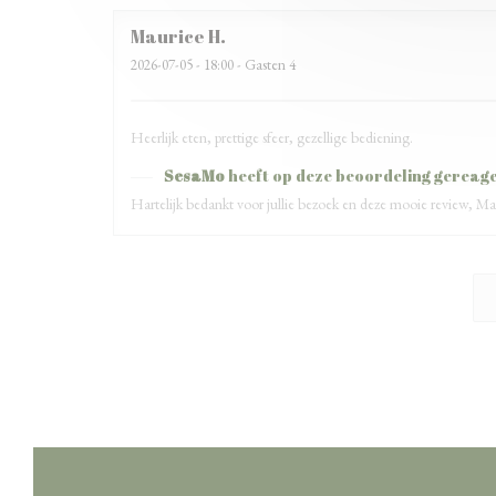
Maurice
H
2026-07-05
- 18:00 - Gasten 4
Heerlijk eten, prettige sfeer, gezellige bediening.
SesaMo
heeft op deze beoordeling gereag
Hartelijk bedankt voor jullie bezoek en deze mooie review, Ma