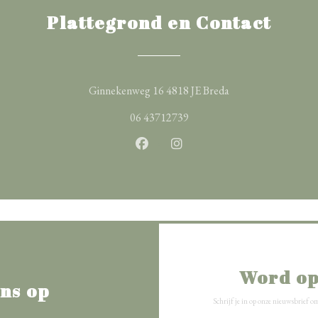
Plattegrond en Contact
((opent in een nieuw
Ginnekenweg 16 4818 JE Breda
06 43712739
Facebook ((opent in een nieuw ven
Instagram ((opent in een n
Word op
ns op
Schrijf je in op onze nieuwsbrief 