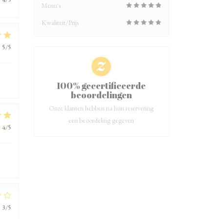
Menu's
Kwaliteit/Prijs
:
5
/5
100% gecertificeerde
beoordelingen
Onze klanten hebben na hun reservering
een beoordeling gegeven
:
4
/5
:
3
/5