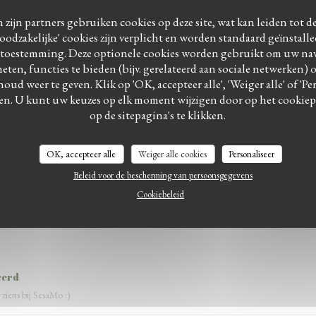
 zijn partners gebruiken cookies op deze site, wat kan leiden tot 
odzakelijke' cookies zijn verplicht en worden standaard geïnstall
Service
:
5
/5
Atmosfeer
:
5
/5
Keuken
:
5
/5
Kwaliteit / Prijs
 toestemming. Deze optionele cookies worden gebruikt om uw navi
meten, functies te bieden (bijv. gerelateerd aan sociale netwerken) 
houd weer te geven. Klik op 'OK, accepteer alle', 'Weiger alle' of 'P
ën helemaal geen probleem en was het helemaal geen moeite om gerechten wat aangep
en. U kunt uw keuzes op elk moment wijzigen door op het cookie
ker weer eten!
op de sitepagina's te klikken.
eerd
 Vertel het vooral verder en graag tot ziens bij SesaMo!
OK, accepteer alle
Weiger alle cookies
Personaliseer
Beleid voor de bescherming van persoonsgegevens
Cookiebeleid
Service
:
4
/5
Atmosfeer
:
5
/5
Keuken
:
5
/5
Kwaliteit / Prijs
eerd
 ziens bij SesaMo :)