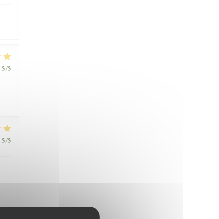
:
5
/5
:
5
/5