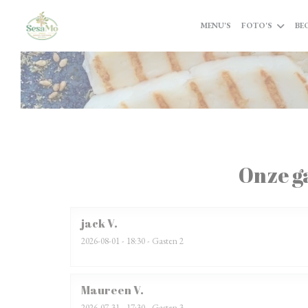
Cookies beheer paneel
MENU'S
FOTO'S
BE
Onze g
jack
V
2026-08-01
- 18:30 - Gasten 2
Maureen
V
2026-07-31
- 17:30 - Gasten 3