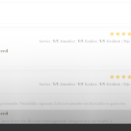
Service
:
5
/5
Atmosfeer
:
5
/5
Keuken
:
5
/5
Kwaliteit / Prijs
eerd
Service
:
5
/5
Atmosfeer
:
5
/5
Keuken
:
5
/5
Kwaliteit / Prijs
lig restaurabt. Vriendelijke eigenaars. Echt een aanrader om bij sesaMo te gaan eten.
eerd
 om te horen dat alles naar wens is geweest. Graag tot ziens bij SesaMo :)