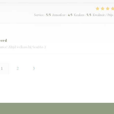
Service
:
5
/5
Atmosfeer
:
4
/5
Keuken
:
5
/5
Kwaliteit / Prijs
eerd
urice! Altijd welkom bij SesaMo :)
1
2
3