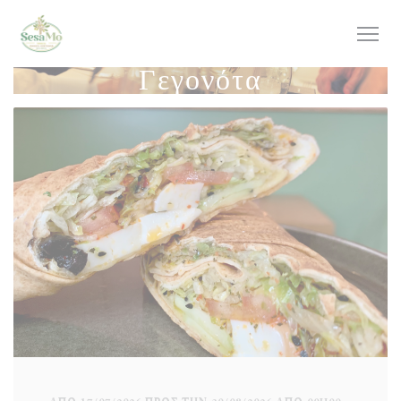
Πίνακας διαχείρισης "Μπισκότων" (Cookies)
Γεγονότα